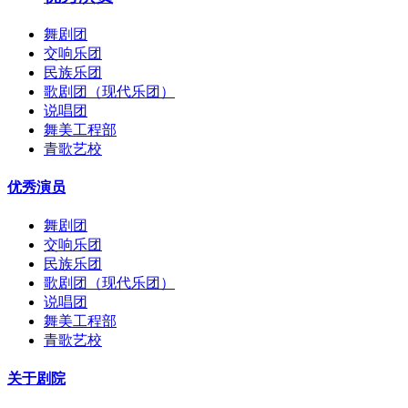
舞剧团
交响乐团
民族乐团
歌剧团（现代乐团）
说唱团
舞美工程部
青歌艺校
优秀演员
舞剧团
交响乐团
民族乐团
歌剧团（现代乐团）
说唱团
舞美工程部
青歌艺校
关于剧院