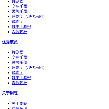
舞剧团
交响乐团
民族乐团
歌剧团（现代乐团）
说唱团
舞美工程部
青歌艺校
优秀演员
舞剧团
交响乐团
民族乐团
歌剧团（现代乐团）
说唱团
舞美工程部
青歌艺校
关于剧院
关于剧院
交响乐团