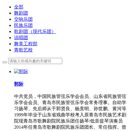
全部
舞剧团
交响乐团
民族乐团
歌剧团（现代乐团）
说唱团
舞美工程部
青歌艺校
郭际
中共党员，中国民族管弦乐学会会员、山东省民族管弦
乐学会会员、青岛市民族管弦乐学会常务理事。自幼学
习扬琴、先后师从于郭贤良、杨竟明、孙世鹏、黄河等
1999年毕业于山东省戏曲学校考入原青岛市民族艺术剧
院现青岛市歌舞剧院民族乐团任扬琴/低音提琴演奏员
2014年任青岛市歌舞剧院民族乐团团长、常任指挥。曾