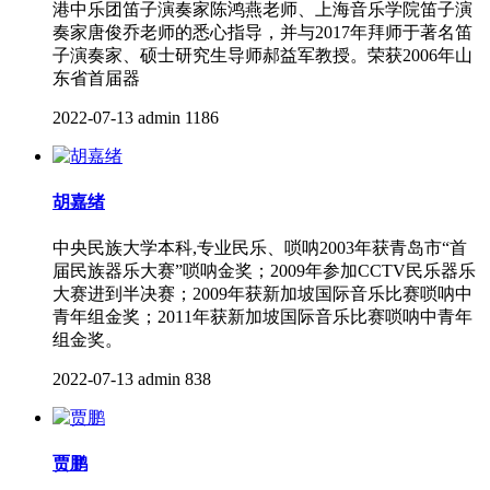
港中乐团笛子演奏家陈鸿燕老师、上海音乐学院笛子演
奏家唐俊乔老师的悉心指导，并与2017年拜师于著名笛
子演奏家、硕士研究生导师郝益军教授。荣获2006年山
东省首届器
2022-07-13
admin
1186
胡嘉绪
中央民族大学本科,专业民乐、唢呐2003年获青岛市“首
届民族器乐大赛”唢呐金奖；2009年参加CCTV民乐器乐
大赛进到半决赛；2009年获新加坡国际音乐比赛唢呐中
青年组金奖；2011年获新加坡国际音乐比赛唢呐中青年
组金奖。
2022-07-13
admin
838
贾鹏