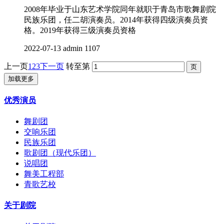
2008年毕业于山东艺术学院同年就职于青岛市歌舞剧院
民族乐团，任二胡演奏员。2014年获得四级演奏员资
格。2019年获得三级演奏员资格
2022-07-13
admin
1107
上一页
1
2
3
下一页
转至第
加载更多
优秀演员
舞剧团
交响乐团
民族乐团
歌剧团（现代乐团）
说唱团
舞美工程部
青歌艺校
关于剧院