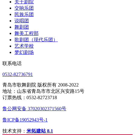
关于剧院
交响乐团
民族乐团
说唱团
舞剧团
舞美工程部
歌剧团（现代乐团）
艺术学校
梦幻剧场
联系电话
0532-82736791
青岛市歌舞剧院 版权所有 2008-2022
地址：山东省青岛市市北区兴安路15号
订票热线：0532-82723718
鲁公网安备 37020302371560号
鲁ICP备19052943号-1
技术支持：
米拓建站 8.1