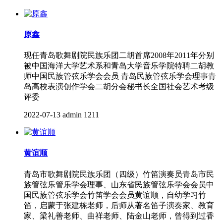
原鑫
现任青岛歌舞剧院民族乐团二胡首席2008年2011年分别
被中国海洋大学艺术系和青岛大学音乐学院特聘二胡教
师中国民族管弦乐学会会员 青岛民族管弦乐学会理事青
岛高校表演创作学会二胡分会秘书长全国社会艺术考级
评委
2022-07-13
admin
1211
黄谊顺
青岛市歌舞剧院民族乐团（四级）竹笛演奏员青岛市民
族管弦乐管乐学会理事、山东省民族管弦乐学会会员中
国民族管弦乐学会竹笛学会会员黄谊顺，自幼学习竹
笛，启蒙于张建栋老师，后师从著名笛子演奏家、教育
家、梁礼善老师、曲祥老师、陆金山老师，曾得到过香