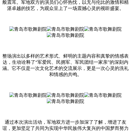
般震耳。军地双方的演员们心怀热忱，以无与伦比的激情和精
湛卓越的技艺，为观众呈上了一场震撼心灵的视听盛宴。
整场演出以多样的艺术形式、鲜明的主题内容和真挚的情感表
达，生动诠释了“军爱民、民拥军、军民团结一家亲”的深刻内
涵。它不仅是一次文化艺术的交流展示，更是一次心灵的洗礼
和情感的共鸣。
通过本次演出活动，军地双方进一步加深了了解，增进了友
谊，更加坚定了共同为实现中华民族伟大复兴的中国梦而努力