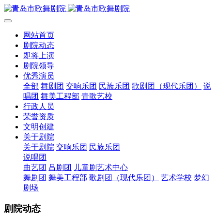
网站首页
剧院动态
即将上演
剧院领导
优秀演员
全部
舞剧团
交响乐团
民族乐团
歌剧团（现代乐团）
说
唱团
舞美工程部
青歌艺校
行政人员
荣誉资质
文明创建
关于剧院
关于剧院
交响乐团
民族乐团
说唱团
曲艺团
吕剧团
儿童剧艺术中心
舞剧团
舞美工程部
歌剧团（现代乐团）
艺术学校
梦幻
剧场
剧院动态