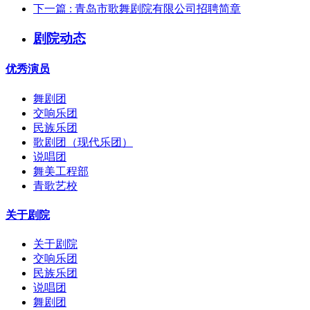
下一篇
: 青岛市歌舞剧院有限公司招聘简章
剧院动态
优秀演员
舞剧团
交响乐团
民族乐团
歌剧团（现代乐团）
说唱团
舞美工程部
青歌艺校
关于剧院
关于剧院
交响乐团
民族乐团
说唱团
舞剧团