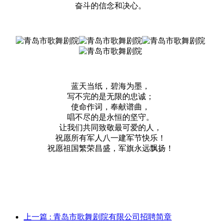
奋斗的信念和决心。
蓝天当纸，碧海为墨，
写不完的是无限的忠诚；
使命作词，奉献谱曲，
唱不尽的是永恒的坚守。
让我们共同致敬最可爱的人，
祝愿所有军人八一建军节快乐！
祝愿祖国繁荣昌盛，军旗永远飘扬！
上一篇
: 青岛市歌舞剧院有限公司招聘简章