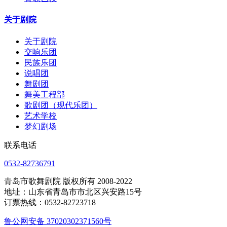
关于剧院
关于剧院
交响乐团
民族乐团
说唱团
舞剧团
舞美工程部
歌剧团（现代乐团）
艺术学校
梦幻剧场
联系电话
0532-82736791
青岛市歌舞剧院 版权所有 2008-2022
地址：山东省青岛市市北区兴安路15号
订票热线：0532-82723718
鲁公网安备 37020302371560号