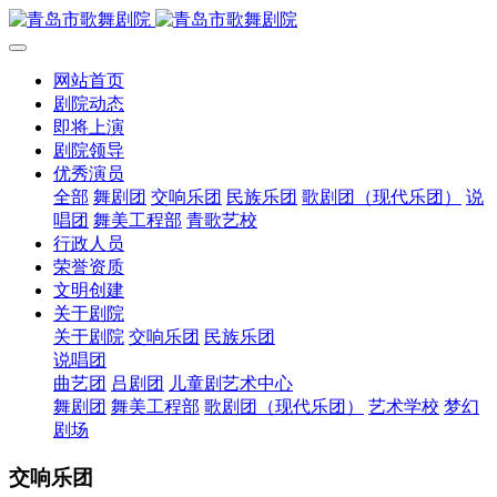
网站首页
剧院动态
即将上演
剧院领导
优秀演员
全部
舞剧团
交响乐团
民族乐团
歌剧团（现代乐团）
说
唱团
舞美工程部
青歌艺校
行政人员
荣誉资质
文明创建
关于剧院
关于剧院
交响乐团
民族乐团
说唱团
曲艺团
吕剧团
儿童剧艺术中心
舞剧团
舞美工程部
歌剧团（现代乐团）
艺术学校
梦幻
剧场
交响乐团