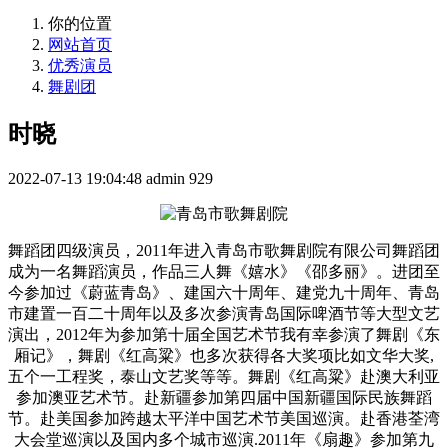
你的位置
网站首页
优秀演员
舞剧团
时晓
2022-07-13 19:04:48
admin
929
舞蹈团四级演员，2011年进入青岛市歌舞剧院有限公司舞蹈团
成为一名舞蹈演员，作品三人舞《嬉水》《邵多丽》。进团至
今参加过《蔚蓝青岛》、建国六十周年、建党九十周年、青岛
市建置一百二十周年以及多次参演青岛国际啤酒节等大型文艺
演出，2012年为参加第十届全国艺术节我有幸参演了舞剧《东
厢记》，舞剧《红高粱》也多次获得各大奖项比如文华大奖,
五个一工程奖，泰山文艺奖等等。舞剧《红高粱》赴澳大利亚
参加澳亚艺术节。赴新疆参加第四届中国新疆国际民族舞蹈
节。赴美国参加跨越太平洋中国艺术节美国巡演。赴香港荃湾
大会堂巡演以及国内多个城市巡演.2011年《扇趣》参加第九