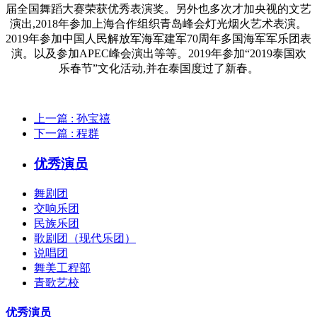
届全国舞蹈大赛荣获优秀表演奖。另外也多次才加央视的文艺
演出,2018年参加上海合作组织青岛峰会灯光烟火艺术表演。
2019年参加中国人民解放军海军建军70周年多国海军军乐团表
演。以及参加APEC峰会演出等等。2019年参加“2019泰国欢
乐春节”文化活动,并在泰国度过了新春。
上一篇
: 孙宝禧
下一篇
: 程群
优秀演员
舞剧团
交响乐团
民族乐团
歌剧团（现代乐团）
说唱团
舞美工程部
青歌艺校
优秀演员