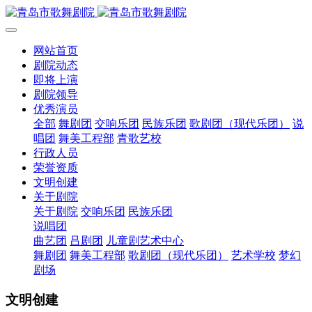
网站首页
剧院动态
即将上演
剧院领导
优秀演员
全部
舞剧团
交响乐团
民族乐团
歌剧团（现代乐团）
说
唱团
舞美工程部
青歌艺校
行政人员
荣誉资质
文明创建
关于剧院
关于剧院
交响乐团
民族乐团
说唱团
曲艺团
吕剧团
儿童剧艺术中心
舞剧团
舞美工程部
歌剧团（现代乐团）
艺术学校
梦幻
剧场
文明创建