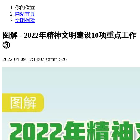
你的位置
网站首页
文明创建
图解 - 2022年精神文明建设10项重点工作
③
2022-04-09 17:14:07
admin
526