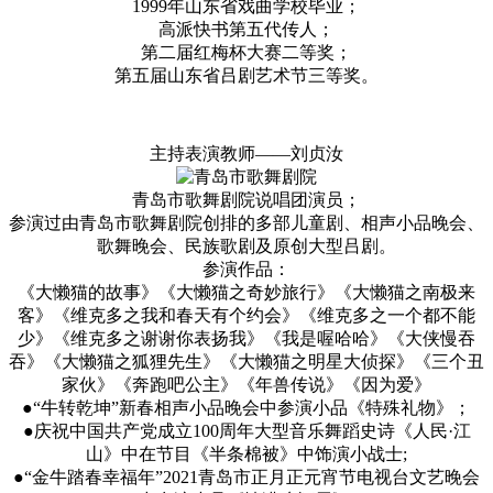
1999年山东省戏曲学校毕业；
高派快书第五代传人；
第二届红梅杯大赛二等奖；
第五届山东省吕剧艺术节三等奖。
主持表演教师——刘贞汝
青岛市歌舞剧院说唱团演员；
参演过由青岛市歌舞剧院创排的多部儿童剧、相声小品晚会、
歌舞晚会、民族歌剧及原创大型吕剧。
参演作品：
《大懒猫的故事》《大懒猫之奇妙旅行》《大懒猫之南极来
客》《维克多之我和春天有个约会》《维克多之一个都不能
少》《维克多之谢谢你表扬我》《我是喔哈哈》《大侠慢吞
吞》《大懒猫之狐狸先生》《大懒猫之明星大侦探》《三个丑
家伙》《奔跑吧公主》《年兽传说》《因为爱》
●“牛转乾坤”新春相声小品晚会中参演小品《特殊礼物》；
●庆祝中国共产党成立100周年大型音乐舞蹈史诗《人民·江
山》中在节目《半条棉被》中饰演小战士;
●“金牛踏春幸福年”2021青岛市正月正元宵节电视台文艺晚会