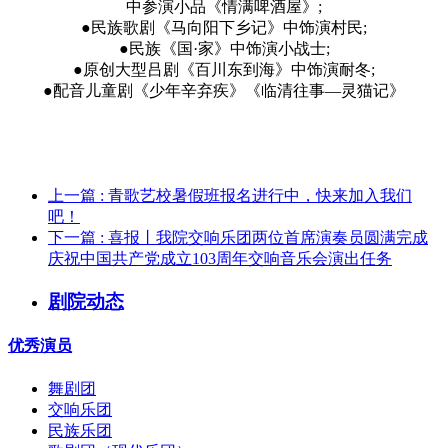
中参演小品《情满啤酒屋》;
●民族歌剧《马向阳下乡记》中饰演村民;
●民族《国·家》中饰演小战士;
●原创大型吕剧《百川东到海》中饰演耐冬;
●配音儿童剧《少年辛弃疾》《临清往事—灵猫记》
上一篇
: 青歌艺校暑假班报名进行中，快来加入我们
吧！
下一篇
: 喜报丨我院交响乐团两位首席演奏员圆满完成
庆祝中国共产党成立103周年交响音乐会演出任务
剧院动态
优秀演员
舞剧团
交响乐团
民族乐团