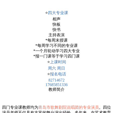
⭐
四大专业课
相声
快板
快书
主持表演
*每周末授课
*每周学习不同的专业课
*一个月轮动学习四大专业
*报一门课等于学习四门课
⭐
上课时间
周六 周日
⭐
报名电话
82714672
17685851336
教师简介
四门专业课教师均为
青岛市歌舞剧院说唱团的专业演员
。四位
演员老师不仅具有丰富的舞台演出经验，多年来，在艺术教育