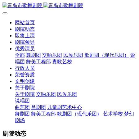
网站首页
剧院动态
即将上演
剧院领导
优秀演员
全部
舞剧团
交响乐团
民族乐团
歌剧团（现代乐团）
说
唱团
舞美工程部
青歌艺校
行政人员
荣誉资质
文明创建
关于剧院
关于剧院
交响乐团
民族乐团
说唱团
曲艺团
吕剧团
儿童剧艺术中心
舞剧团
舞美工程部
歌剧团（现代乐团）
艺术学校
梦幻
剧场
剧院动态