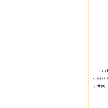
1
心创排
们共同