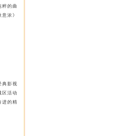
纯粹的曲
秋意浓》
经典影视
城区活动
奋进的精