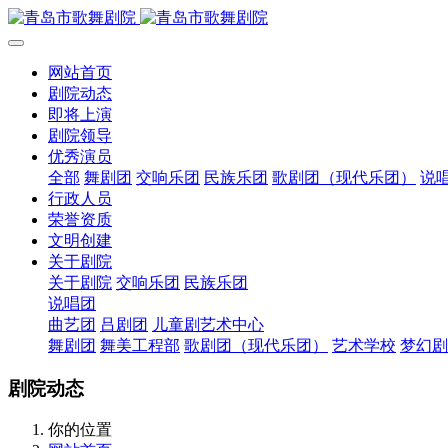
网站首页
剧院动态
即将上演
剧院领导
优秀演员
全部
舞剧团
交响乐团
民族乐团
歌剧团（现代乐团）
说
行政人员
荣誉资质
文明创建
关于剧院
关于剧院
交响乐团
民族乐团
说唱团
曲艺团
吕剧团
儿童剧艺术中心
舞剧团
舞美工程部
歌剧团（现代乐团）
艺术学校
梦幻剧
剧院动态
你的位置