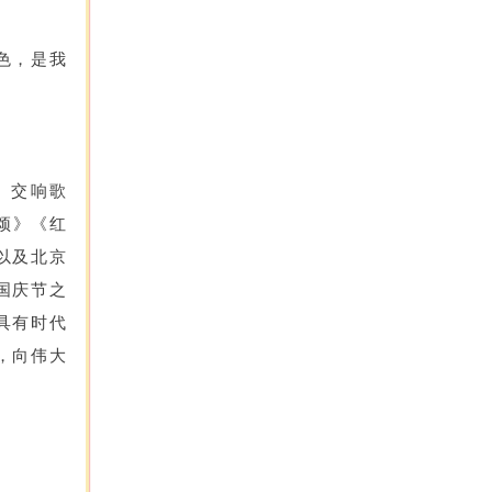
色，是我
》交响歌
颂》《红
以及北京
国庆节之
具有时代
，向伟大