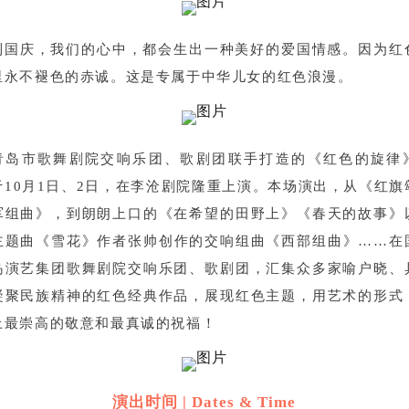
到国庆，我们的心中，都会生出一种美好的爱国情感。因为红
里永不褪色的赤诚。这是专属于中华儿女的红色浪漫。
青岛市歌舞剧院交响乐团、歌剧团联手打造的《红色的旋律
于10月1日、2日，在李沧剧院隆重上演。
本场演出，从《红旗
军组曲》，到朗朗上口的《在希望的田野上》《春天的故事》
主题曲《雪花》作者张帅创作的交响组曲《西部组曲》……在
岛演艺集团歌舞剧院交响乐团、歌剧团，汇集众多家喻户晓、
凝聚民族精神的红色经典作品，展现红色主题，用艺术的形式
上最崇高的敬意和最真诚的祝福！
演出时间 | Dates & Time