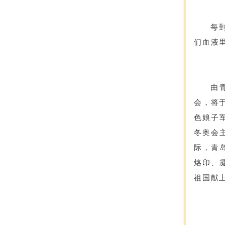
每
们血液
由
会，将
色娘子
冬奥会
际，青
烙印、
祖国献