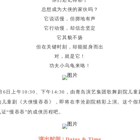
你们还记得那个
总想成为大侠的家伙吗？
它说话慢，但掷地有声
它行动慢，却信念坚定
它其貌不扬
但在关键时刻，却能挺身而出
对，就是它！
功夫小乌龟来咯！
0月6日上午10:30、下午14:30，由青岛演艺集团歌舞剧院儿
的儿童剧《大侠慢吞吞》，即将在李沧剧院精彩上演。这个假
见证“慢吞吞”的成侠历程吧。
演出时间 | Dates & Time