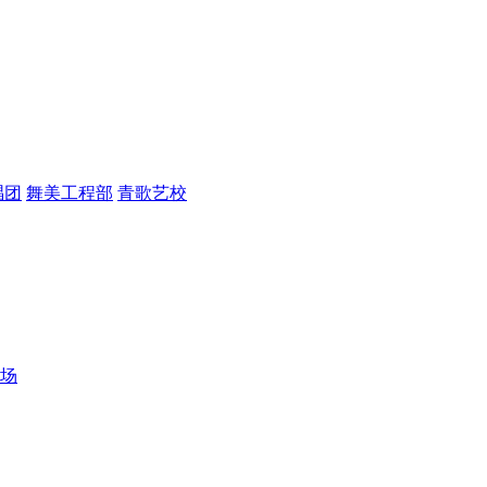
唱团
舞美工程部
青歌艺校
场