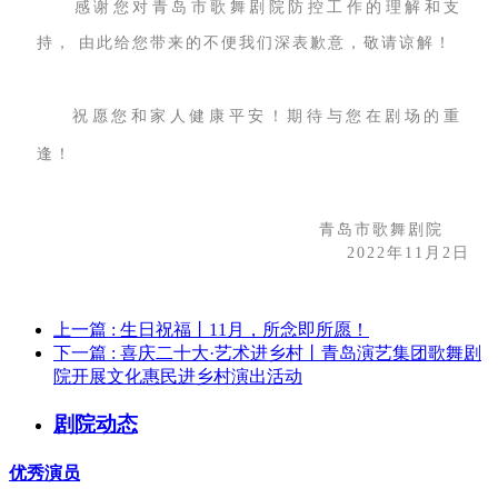
感谢您对青岛市歌舞剧院防控工作的理解和支
持， 由此给您带来的不便我们深表歉意，敬请谅解！
祝愿您和家人健康平安！
期待与您在剧场的重
逢！
青岛市歌舞剧院
2022年11月2日
上一篇
: 生日祝福丨11月，所念即所愿！
下一篇
: 喜庆二十大·艺术进乡村丨青岛演艺集团歌舞剧
院开展文化惠民进乡村演出活动
剧院动态
优秀演员